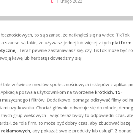
1 lutego 2022
łecznościowych, to są szanse, że natknąłeś się na wideo TikTok.
 a szanse są takie, że używasz jednej lub więcej z tych
platform
etycznej
. Teraz pewnie zastanawiasz się, czy TikTok może być r
swoją kawę lub herbatę i dowiedzmy się!
ł fale w świecie mediów społecznościowych i sklepów z aplikacjam
 Aplikacja pozwala użytkownikom na tworzenie
krótkich, 15-
 muzycznego i filtrów. Dodatkowo, pomaga odkrywać filmy od in
ami użytkownika. Chociaż głównie odwołuje się do młodej demogr
różnych grup wiekowych - więc teraz byłby to odpowiedni czas, ab
ierdził, że "dla firm, to może być dobry czas, aby zbudować bazę
k reklamowych
, aby pokazać swoje produkty lub usługi". Z ponad