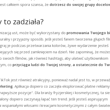
 jest całkiem spora szansa, że
dotrzesz do swojej grupy docelo
y to zadziała?
onizacją ust, może być wykorzystany do
promowania Twojego b
uralny i przyjazny sposób. Jeśli jesteś fanem tworzenia głupich fi
! Nagraj je podczas przetwarzania kolorów, żywe wydarzenie jesteś
ejących się przed zamknięciem na dzień. Nie zapominaj, że może
o swoich filmów, jak również hashtagi, aby ułatwić użytkownikom
 tym, co
przyciąga ludzi do Twojej strony
,
a ostatecznie do T
ikTok jest również atrakcyjny, ponieważ nadal jest to, w przeważ
rketing
. Aplikacja dopiero co zaczęła eksplorować płatne reklamy 
najwyższe pozycje". Dla branży fryzjerskiej i kosmetycznej, ta sie
ony dopiero zaczynają łapać ten trend. Jeśli jesteś aspirującym
imi wspaniałymi włosami i kreacjami kosmetycznymi z całym świate