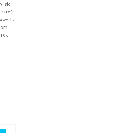
w, ale
e treści
iowych,
lmom
kTok