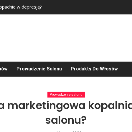
popadnie w depresję?
Eutonia dla kinezjol
osów
Prowadzenie Salonu
Produkty Do Włosów
Prowadzenie salonu
a marketingowa kopalnia
salonu?