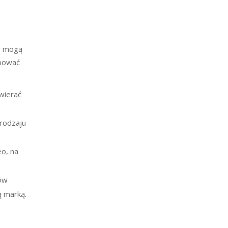
cy mogą
óbować
wierać
 rodzaju
eo, na
rów
ą marką.