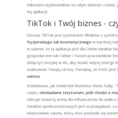
milionami użytkowników na całym świecie i rośnie,
tej aplikacji!
TikTok i Twój biznes - cz
Chociaż TikTok jest synonimem filmików z synchr
fryzjerskiego lub kosmetycznego
w bardziej nat
w salonie, to ta aplikacja jest dla Ciebie idealna
gospodarzem lub Ciebie i Twoich pracowników śmi
dołączyć muzykę w tle, aby dodać więcej energii d
znalezienie Twojej strony. Pamiętaj, że treść jest
salonu
.
Dodatkowo, jak stwierdził Business News Daily, "T
części,
niezbadane terytorium, jeśli chodzi o ma
oferuje otwartą arenę dla influencerów do walki o 
mediów społecznościowych jest w powijakach, a sal
właścicielem salonu, który chce podzielić się swo