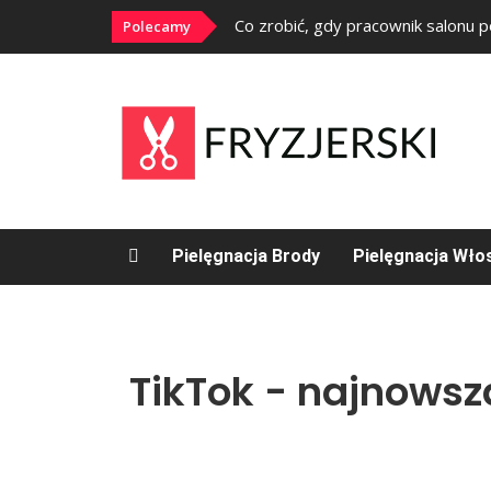
Co zrobić, gdy pracownik salonu 
Polecamy
Pielęgnacja Brody
Pielęgnacja Wł
TikTok - najnowsz