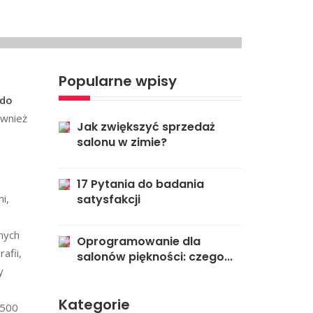
Popularne wpisy
 do
ównież
Jak zwiększyć sprzedaż
salonu w zimie?
17 Pytania do badania
i,
satysfakcji
nych
Oprogramowanie dla
afii,
salonów piękności: czego...
y
Kategorie
 500