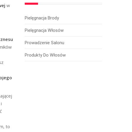
wej
w
Pielęgnacja Brody
Pielęgnacja Włosów
iznesu
Prowadzenie Salonu
lmików
Produkty Do Włosów
sz
wojego
ającej
i
ć
m, to