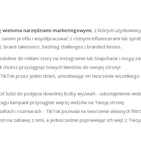
ię
wieloma narzędziami marketingowymi
, z których użytkowni
a swoim profilu i współpracować z różnymi influencerami lub spr
t, brand takeovers, hashtag challenges i branded lenses.
podobne do reklam story na Instagramie lub Snapchacie i mogą za
eśli chcesz przyciągnąć nowych klientów do swojej strony!
ikTok przez jeden dzień, umożliwiając im tworzenie wszelkiego
ić ludzi do podjęcia dowolnej liczby wyzwań - udostępnienie wid
tagu kampanii przyciągnie więcej widzów na Twoją stronę.
ałtach i rozmiarach - TikTok pozwala na tworzenie własnych filt
om na zabawę z nimi, a jednocześnie poprawiając ich więź z Twoj