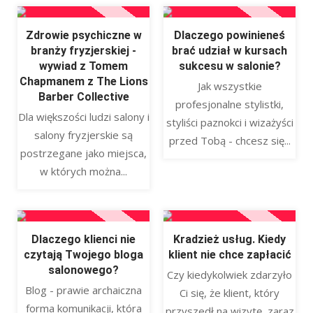
Zdrowie psychiczne w
Dlaczego powinieneś
branży fryzjerskiej -
brać udział w kursach
wywiad z Tomem
sukcesu w salonie?
Chapmanem z The Lions
Jak wszystkie
Barber Collective
profesjonalne stylistki,
Dla większości ludzi salony i
styliści paznokci i wizażyści
salony fryzjerskie są
przed Tobą - chcesz się...
postrzegane jako miejsca,
w których można...
Dlaczego klienci nie
Kradzież usług. Kiedy
czytają Twojego bloga
klient nie chce zapłacić
salonowego?
Czy kiedykolwiek zdarzyło
Blog - prawie archaiczna
Ci się, że klient, który
forma komunikacji, która
przyszedł na wizytę, zaraz