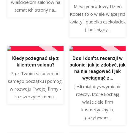
właścicielom salonów na
Międzynarodowy Dzień
temat ich strony na...
Kobiet to o wiele więcej niż
kwiaty i pudełka czekoladek
(choć nigdy...
Kiedy pożegnać się z
Dos i don'ts recenzji w
klientem salonu?
salonie: jak je zdobyć, jak
na nie reagować i jak
Są z Twoim salonem od
wyciągnąć z...
samego początku i pomogli
Jeśli miałabyś wymienić
w rozwoju Twojej firmy -
rzeczy, które kochają
rozszerzyłeś menu...
właściciele firm
kosmetycznych,
pozytywne...