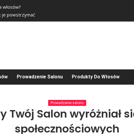
ia włosów?
k je powstrzymać
osów
Prowadzenie Salonu
Produkty Do Włosów
Prowadzenie salonu
y Twój Salon wyróżniał 
społecznościowych