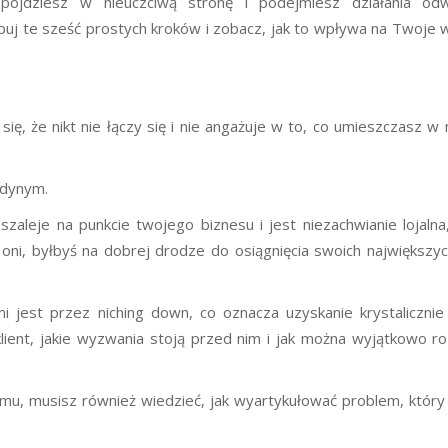
 pójdziesz w nieuczciwą stronę i podejmiesz działania od
uj te sześć prostych kroków i zobacz, jak to wpływa na Twoje w
ę, że nikt nie łączy się i nie angażuje w to, co umieszczasz w
edynym.
zaleje na punkcie twojego biznesu i jest niezachwianie lojalna,
 oni, byłbyś na dobrej drodze do osiągnięcia swoich największy
i jest przez niching down, co oznacza uzyskanie krystalicznie
klient, jakie wyzwania stoją przed nim i jak można wyjątkowo r
u, musisz również wiedzieć, jak wyartykułować problem, który 