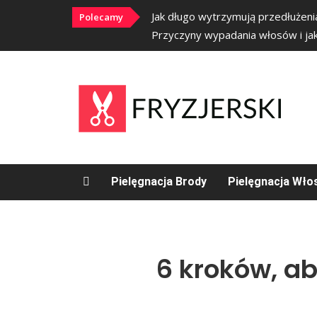
Jak długo wytrzymują przedłużen
Polecamy
Przyczyny wypadania włosów i ja
Pielęgnacja Brody
Pielęgnacja Wł
6 kroków, ab