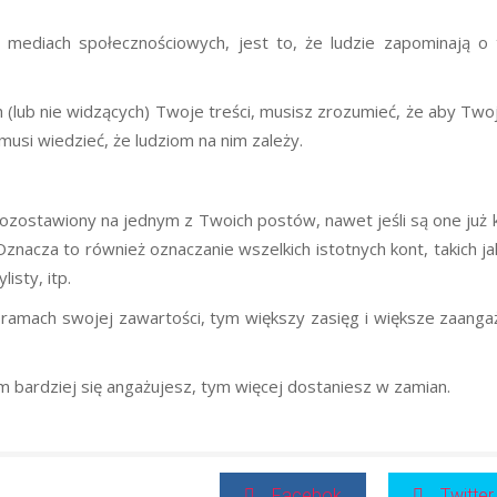
 mediach społecznościowych, jest to, że ludzie zapominają o
h (lub nie widzących) Twoje treści, musisz zrozumieć, że aby Twoj
usi wiedzieć, że ludziom na nim zależy.
zostawiony na jednym z Twoich postów, nawet jeśli są one już 
znacza to również oznaczanie wszelkich istotnych kont, takich jak 
isty, itp.
amach swojej zawartości, tym większy zasięg i większe zaang
im bardziej się angażujesz, tym więcej dostaniesz w zamian.
Facebok
Twitter