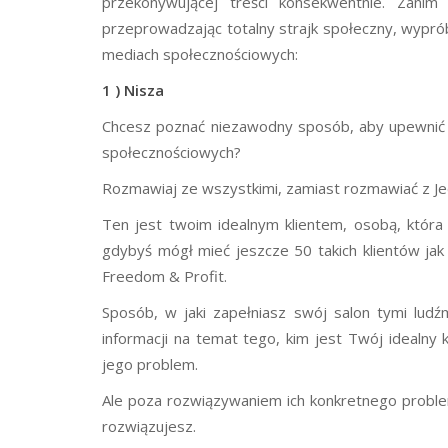
przekonywującej treści konsekwentnie. Zanim
przeprowadzając totalny strajk społeczny, wyprób
mediach społecznościowych:
1 ) Nisza
Chcesz poznać niezawodny sposób, aby upewnić si
społecznościowych?
Rozmawiaj ze wszystkimi, zamiast rozmawiać z J
Ten jest twoim idealnym klientem, osobą, która s
gdybyś mógł mieć jeszcze 50 takich klientów jak
Freedom & Profit.
Sposób, w jaki zapełniasz swój salon tymi ludźm
informacji na temat tego, kim jest Twój idealny 
jego problem.
Ale poza rozwiązywaniem ich konkretnego problem
rozwiązujesz.