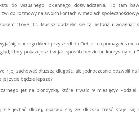
stu do wizualnego, okiennego doświadczenia. To tam bawi
drzwi do rozmowy na swoich kontach w mediach społecznościowy
apisem "Love it!". Musisz podzielić się tą historią i wciągnąć
 wyjaśnij, dlaczego klient przyszedł do Ciebie i co pomagałeś mu o
gląd, który pokazujesz i w jaki sposób będzie on korzystny dla
olił jej zachować dłuższą długość, ale jednocześnie pozwolił na 
e jej życie będzie lepsze?
arnego jet na blondynkę, które trwało 9 miesięcy? Podziel 
się jechać dłużej, okazało się, że dłuższa treść staje się 