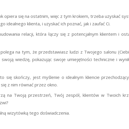
ok opiera się na ostatnim, więc z tym krokiem, trzeba uzyskać sys
idealnego klienta, i uzyskać ich poznać, jak i zaufać Ci.
budowania relacji, która łączy się z potencjalnym klientem i ost
e polega na tym, że przedstawiasz ludzi z Twojego salonu (Cieb
 swoją wiedzę, pokazując swoje umiejętności techniczne i wynik
o się skończy, jest myślenie o idealnym kliencie przechodzą
 się z nim równać przez okno.
rzą na Twoją przestrzeń, Twój zespół, klientów w Twoich krz
zwi?
lną wizytówką tego doświadczenia.