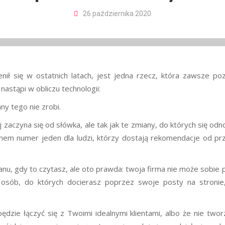
26 października 2020
nił się w ostatnich latach, jest jedna rzecz, która zawsze po
astąpi w obliczu technologii:
nny tego nie zrobi.
aczyna się od słówka, ale tak jak te zmiany, do których się odno
omem numer jeden dla ludzi, którzy dostają rekomendacje od przy
ranu, gdy to czytasz, ale oto prawda: twoja firma nie może sobie 
 osób, do których docierasz poprzez swoje posty na stronie,
będzie łączyć się z Twoimi idealnymi klientami, albo że nie twor