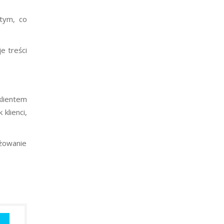
 tym, co
e treści
klientem
klienci,
ażowanie