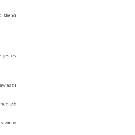
 klienci
y jesteś
j.
awiasz i
 mediach
 powinny