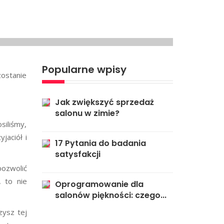
Popularne wpisy
zostanie
Jak zwiększyć sprzedaż
salonu w zimie?
siliśmy,
jaciół i
17 Pytania do badania
satysfakcji
pozwolić
 to nie
Oprogramowanie dla
salonów piękności: czego...
zysz tej