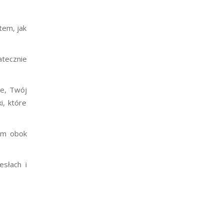
tem, jak
atecznie
ie, Twój
i, które
cym obok
esłach i