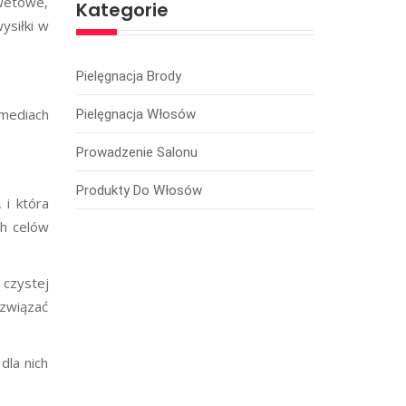
wetowe,
Kategorie
ysiłki w
Pielęgnacja Brody
 mediach
Pielęgnacja Włosów
Prowadzenie Salonu
Produkty Do Włosów
 i która
ch celów
 czystej
ozwiązać
dla nich