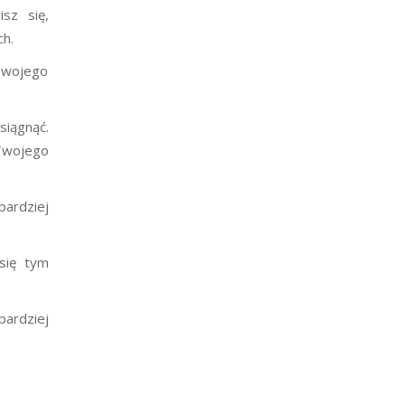
sz się,
ch.
 swojego
siągnąć.
 Twojego
bardziej
się tym
bardziej