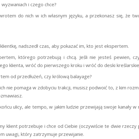
i wyzwaniach i czego chce?
rotem do nich w ich własnym języku, a przekonasz się, że twoi
 klientkę, nadszedł czas, aby pokazać im, kto jest ekspertem.
ertem, którego potrzebują i chcą. Jeśli nie jesteś pewien, cz
o klienta, wróć do pierwszego kroku i wróć do deski kreślarskie
ertem od przedłużeń, czy królową balayage?
ich nie pomaga w zdobyciu trakcji, musisz podwoić to, z kim rozm
rozmawiasz.
końcu ulicy, ale tempo, w jakim ludzie przewijają swoje kanały w
ny klient potrzebuje i chce od Ciebie (oczywiście te dwie rzeczy
 uwagi, który zatrzymuje przewijanie.