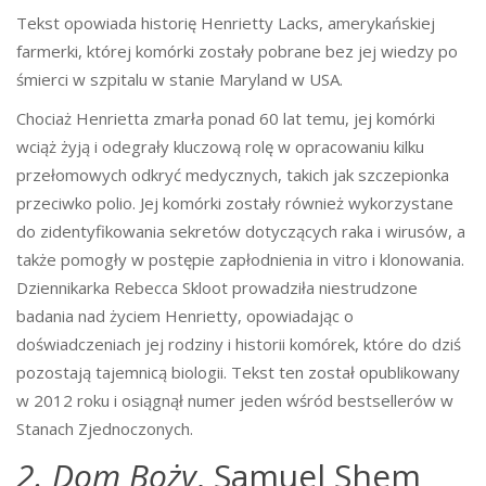
Tekst opowiada historię Henrietty Lacks, amerykańskiej
farmerki, której komórki zostały pobrane bez jej wiedzy po
śmierci w szpitalu w stanie Maryland w USA.
Chociaż Henrietta zmarła ponad 60 lat temu, jej komórki
wciąż żyją i odegrały kluczową rolę w opracowaniu kilku
przełomowych odkryć medycznych, takich jak szczepionka
przeciwko polio. Jej komórki zostały również wykorzystane
do zidentyfikowania sekretów dotyczących raka i wirusów, a
także pomogły w postępie zapłodnienia in vitro i klonowania.
Dziennikarka Rebecca Skloot prowadziła niestrudzone
badania nad życiem Henrietty, opowiadając o
doświadczeniach jej rodziny i historii komórek, które do dziś
pozostają tajemnicą biologii. Tekst ten został opublikowany
w 2012 roku i osiągnął numer jeden wśród bestsellerów w
Stanach Zjednoczonych.
2. Dom Boży
, Samuel Shem