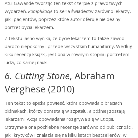
Atul Gawande tworząc ten tekst czerpie z prawdziwych
wydarzeń.
Komplikacje
to seria świadectw zarówno lekarzy,
jak i pacjentów, poprzez które autor oferuje nieidealny
portret bycia lekarzem.
Z tekstu jasno wynika, że bycie lekarzem to także zawód
bardzo niepokorny i przede wszystkim humanitarny. Według
kilku recenzji książki, jest ona w równym stopniu portretem
ludzi, co samej nauki.
6. Cutting Stone
, Abraham
Verghese (2010)
Ten tekst to epicka powieść, która opowiada o braciach
bliźniakach, którzy dorastają w szpitalu, a później zostają
lekarzami. Akcja opowiadania rozgrywa się w Etiopii.
Otrzymała ona pochlebne recenzje zarówno od publiczności,
jak i krytyków i znalazła się na kilku listach bestsellerów, w